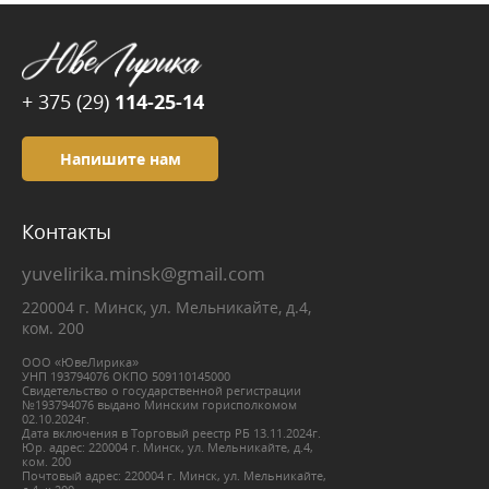
+ 375 (29)
114-25-14
Напишите нам
Контакты
yuvelirika.minsk@gmail.com
220004 г. Минск, ул. Мельникайте, д.4,
ком. 200
ООО «ЮвеЛирика»
УНП 193794076 ОКПО 509110145000
Свидетельство о государственной регистрации
№193794076 выдано Минским горисполкомом
02.10.2024г.
Дата включения в Торговый реестр РБ 13.11.2024г.
Юр. адрес: 220004 г. Минск, ул. Мельникайте, д.4,
ком. 200
Почтовый адрес: 220004 г. Минск, ул. Мельникайте,