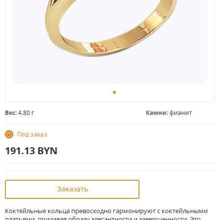
Вес:
4.80 г
Камни:
фианит
Под заказ
191.13
BYN
Заказать
Коктейльные кольца превосходно гармонируют с коктейльными
платьями, придавая образу элегантности и завершенности. Это