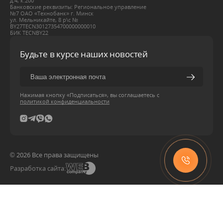
д.4, к.200
Банковские реквизиты: Региональное управление
№7 ОАО «Технобанк» г. Минск
ул. Мельникайте, 8 р\с №
BY27ТЕСN30127354700000000010
БИК ТЕСNBY22
Будьте в курсе наших новостей
Нажимая кнопку «Подписаться», вы соглашаетесь с
политикой конфиденциальности
© 2026 Все права защищены
Разработка сайта: