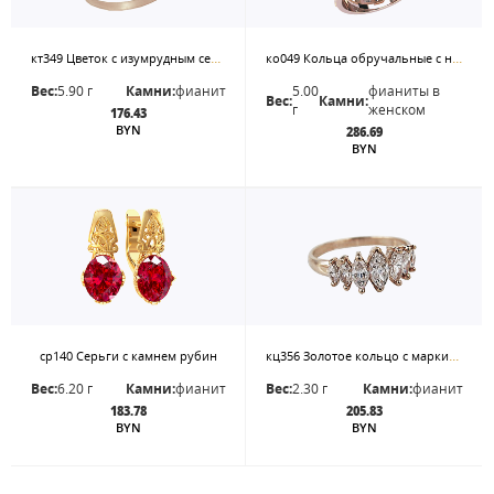
кт349 Цветок с изумрудным сердцем для жаркого лета
ко049 Кольца обручальные с накладкой из белого золота
Вес:
5.90 г
Камни:
фианит
5.00
фианиты в
Вес:
Камни:
г
женском
176.43
BYN
286.69
BYN
кц356 Золотое кольцо с маркизами.
ср140 Серьги с камнем рубин
Вес:
6.20 г
Камни:
фианит
Вес:
2.30 г
Камни:
фианит
183.78
205.83
BYN
BYN