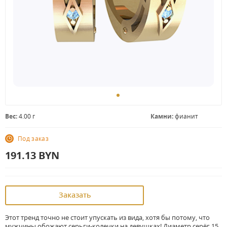
Вес:
4.00 г
Камни:
фианит
Под заказ
191.13
BYN
Заказать
Этот тренд точно не стоит упускать из вида, хотя бы потому, что
мужчины обожают серьги-колечки на девушках! Диаметр серёг 15