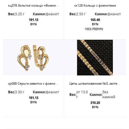
кц378 Зольтое кольцо «Фианит в круге».
ск128 Кольцо с фианитами
Вес:
3.20 г
Камни:
фианит
Вес:
2.50 г
Камни:
фианит
191.13
165.40
BYN
BYN
183.78
BYN
ср088 Серьги-завитки с фианитами
Цепь штампованная №3, застежка-карабин. Цена - за 50 см.
Вес:
3.30 г
Камни:
фианит
от 13.0
без
Вес:
Камни:
г
камней
191.13
BYN
310.20
BYN