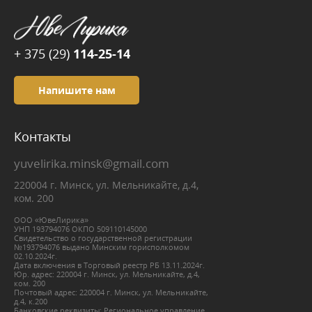
+ 375 (29)
114-25-14
Напишите нам
Контакты
yuvelirika.minsk@gmail.com
220004 г. Минск, ул. Мельникайте, д.4,
ком. 200
ООО «ЮвеЛирика»
УНП 193794076 ОКПО 509110145000
Свидетельство о государственной регистрации
№193794076 выдано Минским горисполкомом
02.10.2024г.
Дата включения в Торговый реестр РБ 13.11.2024г.
Юр. адрес: 220004 г. Минск, ул. Мельникайте, д.4,
ком. 200
Почтовый адрес: 220004 г. Минск, ул. Мельникайте,
д.4, к.200
Банковские реквизиты: Региональное управление