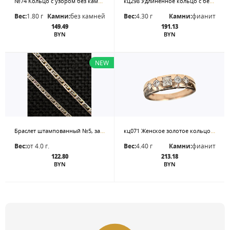
№74 Кольцо с узором без камней. р.16,9
кц298 Удлинённое кольцо с белым овалом
Вес:
1.80 г
Камни:
без камней
Вес:
4.30 г
Камни:
фианит
149.49
191.13
BYN
BYN
NEW
Браслет штампованный №5, застежка - карабин. Цена - за 20 см
кц071 Женское золотое кольцо с фианитами разных форм
Вес:
от 4.0 г.
Вес:
4.40 г
Камни:
фианит
122.80
213.18
BYN
BYN