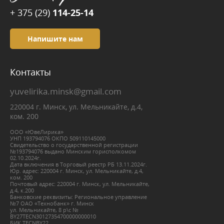
+ 375 (29)
114-25-14
Напишите нам
Контакты
yuvelirika.minsk@gmail.com
220004 г. Минск, ул. Мельникайте, д.4,
ком. 200
ООО «ЮвеЛирика»
УНП 193794076 ОКПО 509110145000
Свидетельство о государственной регистрации
№193794076 выдано Минским горисполкомом
02.10.2024г.
Дата включения в Торговый реестр РБ 13.11.2024г.
Юр. адрес: 220004 г. Минск, ул. Мельникайте, д.4,
ком. 200
Почтовый адрес: 220004 г. Минск, ул. Мельникайте,
д.4, к.200
Банковские реквизиты: Региональное управление
№7 ОАО «Технобанк» г. Минск
ул. Мельникайте, 8 р\с №
BY27ТЕСN30127354700000000010
БИК ТЕСNBY22