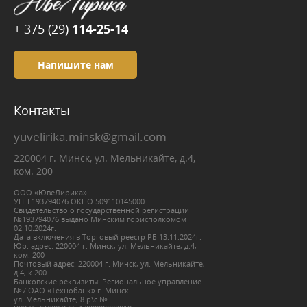
+ 375 (29)
114-25-14
Напишите нам
Контакты
yuvelirika.minsk@gmail.com
220004 г. Минск, ул. Мельникайте, д.4,
ком. 200
ООО «ЮвеЛирика»
УНП 193794076 ОКПО 509110145000
Свидетельство о государственной регистрации
№193794076 выдано Минским горисполкомом
02.10.2024г.
Дата включения в Торговый реестр РБ 13.11.2024г.
Юр. адрес: 220004 г. Минск, ул. Мельникайте, д.4,
ком. 200
Почтовый адрес: 220004 г. Минск, ул. Мельникайте,
д.4, к.200
Банковские реквизиты: Региональное управление
№7 ОАО «Технобанк» г. Минск
ул. Мельникайте, 8 р\с №