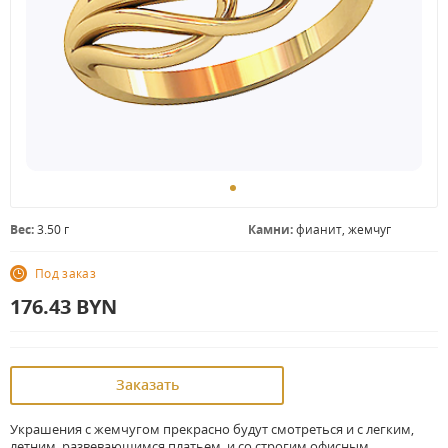
Вес:
3.50 г
Камни:
фианит, жемчуг
Под заказ
176.43
BYN
Заказать
Украшения с жемчугом прекрасно будут смотреться и с легким,
летним, развевающимся платьем, и со строгим офисным