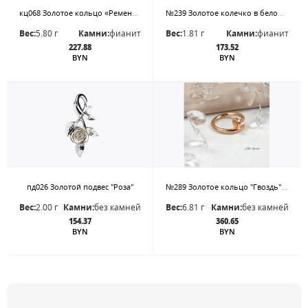
кц068 Золотое кольцо «Ремень с пряжкой»
№239 Золотое колечко в белом золоте с фианитом р.17,0
Вес:
5.80 г
Камни:
фианит
Вес:
1.81 г
Камни:
фианит
227.88
173.52
BYN
BYN
№289 Золотое кольцо "Гвоздь" р.17,5
пд026 Золотой подвес "Роза"
Вес:
2.00 г
Камни:
без камней
Вес:
6.81 г
Камни:
без камней
154.37
360.65
BYN
BYN