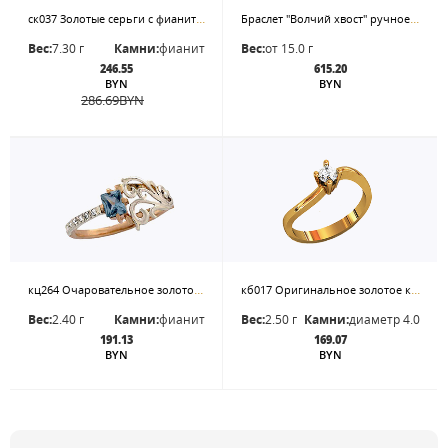
ск037 Золотые серьги с фианитами
Браслет "Волчий хвост" ручное плетение, застежка-карабин. Цена - за 20см
Вес:
7.30 г
Камни:
фианит
Вес:
от 15.0 г
246.55
615.20
BYN
BYN
286.69
BYN
кц264 Очаровательное золотое кольцо с квадратным камнем
кб017 Оригинальное золотое кольцо под бриллиант
Вес:
2.40 г
Камни:
фианит
Вес:
2.50 г
Камни:
диаметр 4.0
191.13
169.07
BYN
BYN