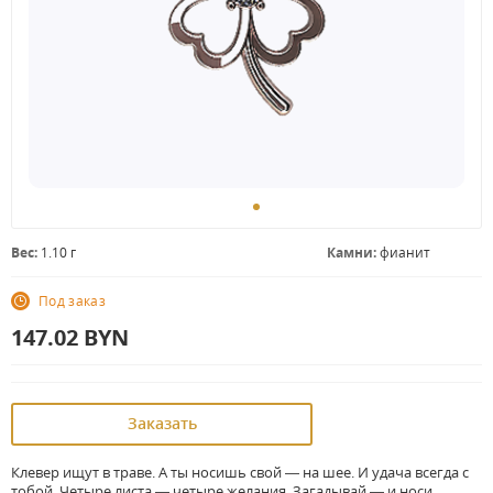
Вес:
1.10 г
Камни:
фианит
Под заказ
147.02
BYN
Заказать
Клевер ищут в траве. А ты носишь свой — на шее. И удача всегда с
тобой. Четыре листа — четыре желания. Загадывай — и носи.