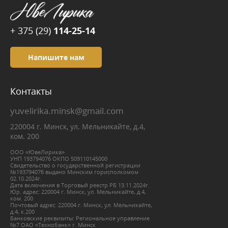
+ 375 (29)
114-25-14
Напишите нам
Контакты
yuvelirika.minsk@gmail.com
220004 г. Минск, ул. Мельникайте, д.4,
ком. 200
ООО «ЮвеЛирика»
УНП 193794076 ОКПО 509110145000
Свидетельство о государственной регистрации
№193794076 выдано Минским горисполкомом
02.10.2024г.
Дата включения в Торговый реестр РБ 13.11.2024г.
Юр. адрес: 220004 г. Минск, ул. Мельникайте, д.4,
ком. 200
Почтовый адрес: 220004 г. Минск, ул. Мельникайте,
д.4, к.200
Банковские реквизиты: Региональное управление
№7 ОАО «Технобанк» г. Минск