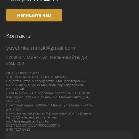
Напишите нам
Контакты
yuvelirika.minsk@gmail.com
220004 г. Минск, ул. Мельникайте, д.4,
ком. 200
ООО «ЮвеЛирика»
УНП 193794076 ОКПО 509110145000
Свидетельство о государственной регистрации
№193794076 выдано Минским горисполкомом
02.10.2024г.
Дата включения в Торговый реестр РБ 13.11.2024г.
Юр. адрес: 220004 г. Минск, ул. Мельникайте, д.4,
ком. 200
Почтовый адрес: 220004 г. Минск, ул. Мельникайте,
д.4, к.200
Банковские реквизиты: Региональное управление
№7 ОАО «Технобанк» г. Минск
ул. Мельникайте, 8 р\с №
BY27ТЕСN30127354700000000010
БИК ТЕСNBY22