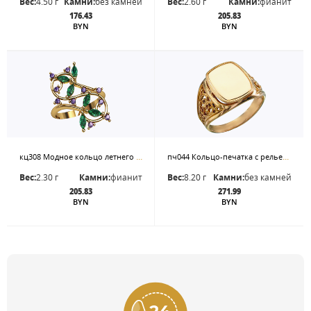
Вес:
4.50 г
Камни:
без камней
Вес:
2.60 г
Камни:
фианит
176.43
205.83
BYN
BYN
кц308 Модное кольцо летнего сезона с фианитами.
пч044 Кольцо-печатка с рельефом
Вес:
2.30 г
Камни:
фианит
Вес:
8.20 г
Камни:
без камней
205.83
271.99
BYN
BYN