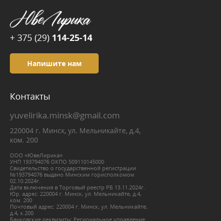
+ 375 (29)
114-25-14
Напишите нам
Контакты
yuvelirika.minsk@gmail.com
220004 г. Минск, ул. Мельникайте, д.4,
ком. 200
ООО «ЮвеЛирика»
УНП 193794076 ОКПО 509110145000
Свидетельство о государственной регистрации
№193794076 выдано Минским горисполкомом
02.10.2024г.
Дата включения в Торговый реестр РБ 13.11.2024г.
Юр. адрес: 220004 г. Минск, ул. Мельникайте, д.4,
ком. 200
Почтовый адрес: 220004 г. Минск, ул. Мельникайте,
д.4, к.200
Банковские реквизиты: Региональное управление