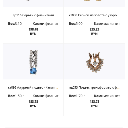
кт030 Серьги из золота с узором «Цветок».
ср116 Серьги с фианитами
Вес:
3.10 г
Камни:
фианит
Вес:
5.00 г
Камни:
фианит
198.48
235.23
BYN
BYN
кт095 Ажурный подвес «Капля океана» в белом золоте с синими фианитами.
пд053 Подвес-трансформер с фианитами
Вес:
1.50 г
Камни:
фианит
Вес:
1.70 г
Камни:
фианит
183.78
183.78
BYN
BYN