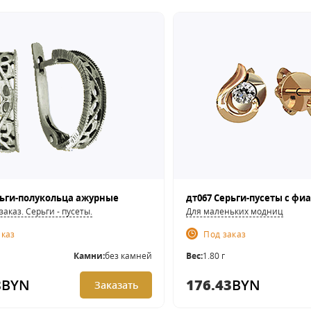
рьги-полукольца ажурные
дт067 Серьги-пусеты с ф
заказ. Серьги - пусеты.
Для маленьких модниц
аказ
Под заказ
Камни:
без камней
Вес:
1.80 г
8
BYN
176.43
BYN
Заказать