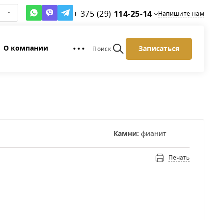
+ 375 (29)
114-25-14
Напишите нам
О компании
Записаться
• • •
Поиск
Камни:
фианит
Печать