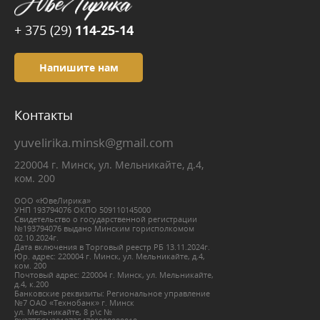
+ 375 (29)
114-25-14
Напишите нам
Контакты
yuvelirika.minsk@gmail.com
220004 г. Минск, ул. Мельникайте, д.4,
ком. 200
ООО «ЮвеЛирика»
УНП 193794076 ОКПО 509110145000
Свидетельство о государственной регистрации
№193794076 выдано Минским горисполкомом
02.10.2024г.
Дата включения в Торговый реестр РБ 13.11.2024г.
Юр. адрес: 220004 г. Минск, ул. Мельникайте, д.4,
ком. 200
Почтовый адрес: 220004 г. Минск, ул. Мельникайте,
д.4, к.200
Банковские реквизиты: Региональное управление
№7 ОАО «Технобанк» г. Минск
ул. Мельникайте, 8 р\с №