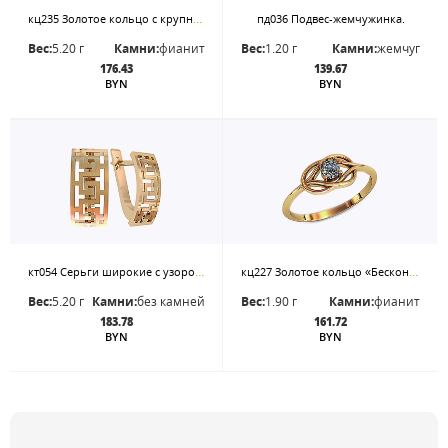
кц235 Золотое кольцо с крупным белым фианитом.«Минимализм с характером»
пд036 Подвес-жемчужинка.
Вес:
5.20 г
Камни:
фианит
Вес:
1.20 г
Камни:
жемчуг
176.43
139.67
BYN
BYN
кт054 Серьги широкие с узором Меандр
кц227 Золотое кольцо «Бесконечность» с фианитом
Вес:
5.20 г
Камни:
без камней
Вес:
1.90 г
Камни:
фианит
183.78
161.72
BYN
BYN