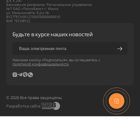
д.4, к.200
Банковские реквизиты: Региональное управление
№7 ОАО «Технобанк» г. Минск
ул. Мельникайте, 8 р\с №
BY27ТЕСN30127354700000000010
БИК ТЕСNBY22
Будьте в курсе наших новостей
Нажимая кнопку «Подписаться», вы соглашаетесь с
политикой конфиденциальности
© 2026 Все права защищены
Разработка сайта: