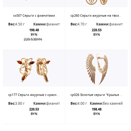
ср260 Серьги ажурные на гвоздиках
ск007 Серьги с фианитами
Вес:
4.50 г
Камни:
фианит
Вес:
4.70 г
Камни:
фианит
198.48
220.53
BYN
BYN
220.53
BYN
ср177 Серьги ажурные с красными маркизами
ср026 Золотые серьги "Крылья Ангела"
Вес:
3.80 г
Камни:
фианит
Вес:
4.00 г
Камни:
без камней
220.53
198.48
BYN
BYN