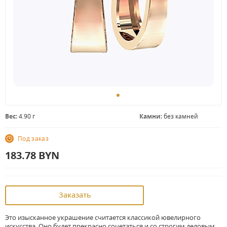
Вес:
4.90 г
Камни:
без камней
Под заказ
183.78
BYN
Заказать
Это изысканное украшение считается классикой ювелирного
искусства. Оно будет прекрасно сочетаться и со строгим деловым