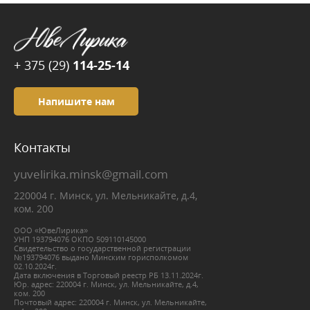
+ 375 (29)
114-25-14
Напишите нам
Контакты
yuvelirika.minsk@gmail.com
220004 г. Минск, ул. Мельникайте, д.4,
ком. 200
ООО «ЮвеЛирика»
УНП 193794076 ОКПО 509110145000
Свидетельство о государственной регистрации
№193794076 выдано Минским горисполкомом
02.10.2024г.
Дата включения в Торговый реестр РБ 13.11.2024г.
Юр. адрес: 220004 г. Минск, ул. Мельникайте, д.4,
ком. 200
Почтовый адрес: 220004 г. Минск, ул. Мельникайте,