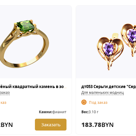
кц254 Зелёный квадратный камень в золотом кольце.
дт053 Серьги детские "Се
заказ
Для маленьких модниц
аказ
Под заказ
Камни:
фианит
Вес:
3.10 г
2
BYN
183.78
BYN
Заказать