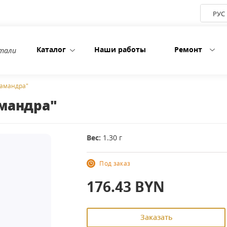
РУС
Каталог
Наши работы
Ремонт
етали
ламандра"
амандра"
Вес:
1.30 г
Под заказ
176.43
BYN
Заказать