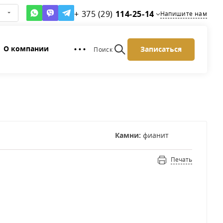
+ 375 (29)
114-25-14
Напишите нам
О компании
Записаться
• • •
Поиск
Камни:
фианит
Печать