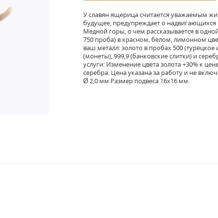
У славян ящерица считается уважаемым жи
будущее, предупреждает о надвигающихся 
Медной горы, о чем рассказывается в одной
750 проба) в красном, белом, лимонном цв
ваш металл: золото в пробах 500 (турецкое и
(монеты), 999,9 (банковские слитки) и сереб
услуги: Изменение цвета золота +30% к цен
серебра. Цена указана за работу и не вкл
Ø 2,0 мм.Размер подвеса 16х16 мм.