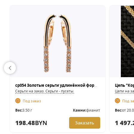
ср054 Золотые серьги удлинённой формы.
Серьги на заказ. Серьги - пусеты.
Цепи на з
Под заказ
Под з
Вес:
3.50 г
Камни:
фианит
Вес:
от 20.0
198.48
BYN
1 497.
Заказать