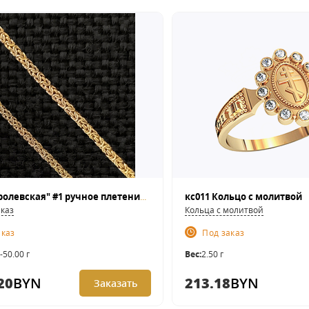
Цепь "Королевская" #1 ручное плетение, застежка-карабин. Цена - за 50см
кс011 Кольцо с молитвой
аказ
Кольца с молитвой
аказ
Под заказ
-50.00 г
Вес:
2.50 г
20
BYN
213.18
BYN
Заказать