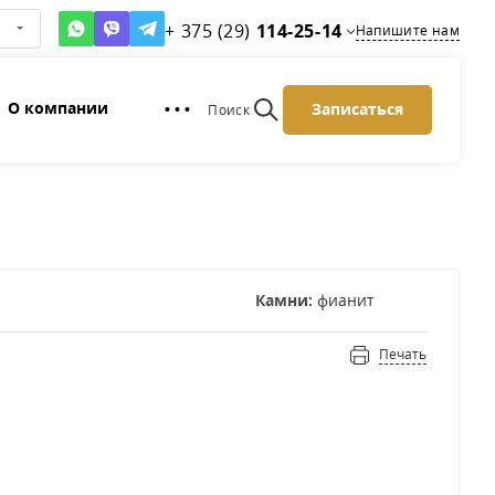
+ 375 (29)
114-25-14
Напишите нам
О компании
Записаться
• • •
Поиск
Камни:
фианит
Печать