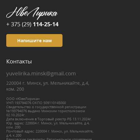
+ 375 (29)
114-25-14
Напишите нам
Контакты
yuvelirika.minsk@gmail.com
220004 г. Минск, ул. Мельникайте, д.4,
ком. 200
ООО «ЮвеЛирика»
УНП 193794076 ОКПО 509110145000
Свидетельство о государственной регистрации
№193794076 выдано Минским горисполкомом
02.10.2024г.
Дата включения в Торговый реестр РБ 13.11.2024г.
Юр. адрес: 220004 г. Минск, ул. Мельникайте, д.4,
ком. 200
Почтовый адрес: 220004 г. Минск, ул. Мельникайте,
д.4, к.200
Банковские реквизиты: Региональное управление