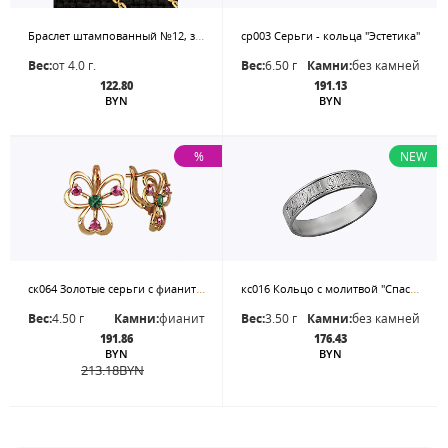
Браслет штампованный №12, застежка - карабин. Цена - за 20 см
ср003 Серьги - кольца "Эстетика"
Вес:
от 4.0 г.
Вес:
6.50 г
Камни:
без камней
122.80
191.13
BYN
BYN
%
NEW
ск064 Золотые серьги с фианитами
кс016 Кольцо с молитвой "Спаси и сохрани"
Вес:
4.50 г
Камни:
фианит
Вес:
3.50 г
Камни:
без камней
191.86
176.43
BYN
BYN
213.18
BYN