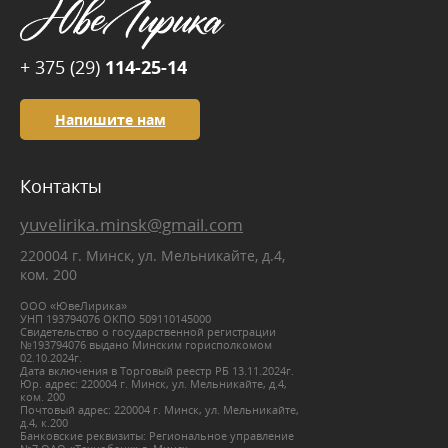
+ 375 (29)
114-25-14
Напишите нам
Контакты
yuvelirika.minsk@gmail.com
220004 г. Минск, ул. Мельникайте, д.4,
ком. 200
ООО «ЮвеЛирика»
УНП 193794076 ОКПО 509110145000
Свидетельство о государственной регистрации
№193794076 выдано Минским горисполкомом
02.10.2024г.
Дата включения в Торговый реестр РБ 13.11.2024г.
Юр. адрес: 220004 г. Минск, ул. Мельникайте, д.4,
ком. 200
Почтовый адрес: 220004 г. Минск, ул. Мельникайте,
д.4, к.200
Банковские реквизиты: Региональное управление