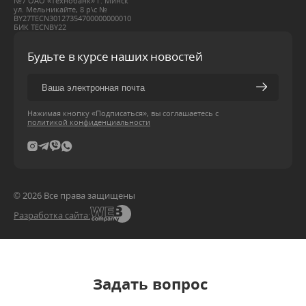
№7 ОАО «Технобанк» г. Минск
ул. Мельникайте, 8 р\с №
BY27ТЕСN30127354700000000010
БИК ТЕСNBY22
Будьте в курсе наших новостей
Нажимая кнопку «Подписаться», вы соглашаетесь с
политикой конфиденциальности
© 2026 Все права защищены
Разработка сайта:
Задать вопрос