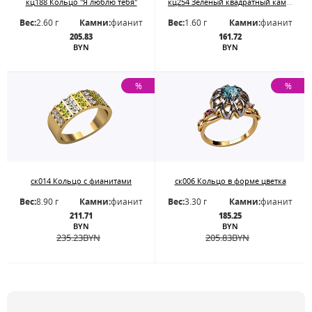
кц254 Зелёный квадратный камень в золотом кольце.
кц188 Кольцо "Я люблю тебя"
Вес:
2.60 г
Камни:
фианит
Вес:
1.60 г
Камни:
фианит
205.83
161.72
BYN
BYN
%
%
ск014 Кольцо с фианитами
ск006 Кольцо в форме цветка
Вес:
8.90 г
Камни:
фианит
Вес:
3.30 г
Камни:
фианит
211.71
185.25
BYN
BYN
235.23
BYN
205.83
BYN