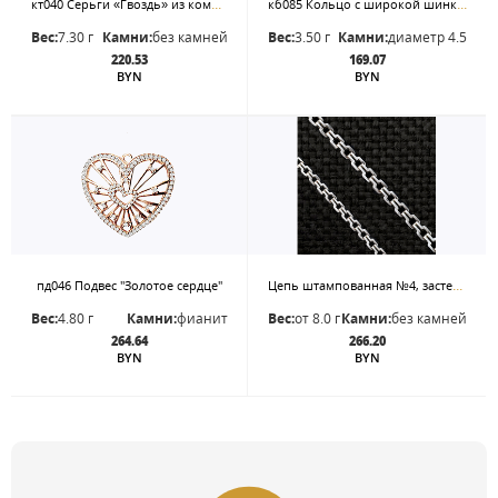
кт040 Серьги «Гвоздь» из комбинированного золота.
кб085 Кольцо с широкой шинкой под бриллиант
Вес:
7.30 г
Камни:
без камней
Вес:
3.50 г
Камни:
диаметр 4.5
220.53
169.07
BYN
BYN
Цепь штампованная №4, застежка-карабин. Цена - за 50 см.
пд046 Подвес "Золотое сердце"
Вес:
4.80 г
Камни:
фианит
Вес:
от 8.0 г
Камни:
без камней
264.64
266.20
BYN
BYN