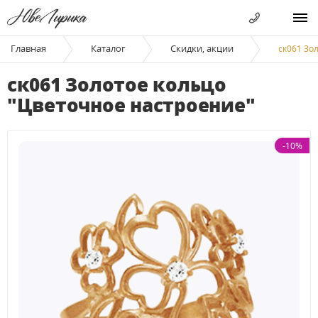
Главная
Каталог
Скидки, акции
ск061 Зо
ск061 Золотое кольцо
"Цветочное настроение"
-10%