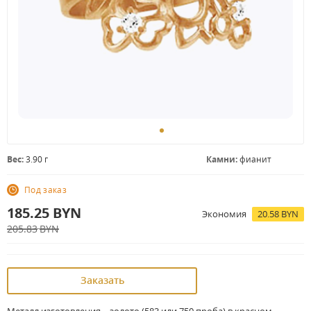
Вес:
3.90 г
Камни:
фианит
Под заказ
185.25
BYN
Экономия
20.58 BYN
205.83
BYN
Заказать