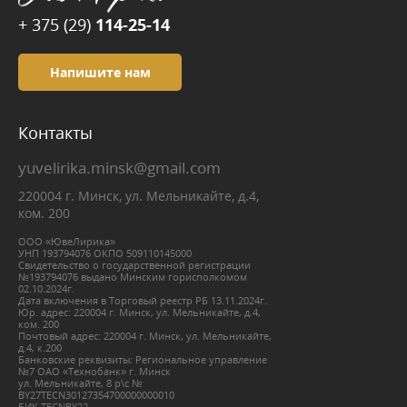
+ 375 (29)
114-25-14
Напишите нам
Контакты
yuvelirika.minsk@gmail.com
220004 г. Минск, ул. Мельникайте, д.4,
ком. 200
ООО «ЮвеЛирика»
УНП 193794076 ОКПО 509110145000
Свидетельство о государственной регистрации
№193794076 выдано Минским горисполкомом
02.10.2024г.
Дата включения в Торговый реестр РБ 13.11.2024г.
Юр. адрес: 220004 г. Минск, ул. Мельникайте, д.4,
ком. 200
Почтовый адрес: 220004 г. Минск, ул. Мельникайте,
д.4, к.200
Банковские реквизиты: Региональное управление
№7 ОАО «Технобанк» г. Минск
ул. Мельникайте, 8 р\с №
BY27ТЕСN30127354700000000010
БИК ТЕСNBY22